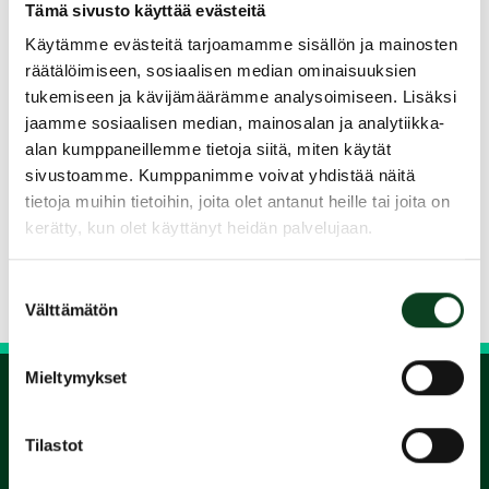
riittää, että ymmärtää perusteet.
Tämä sivusto käyttää evästeitä
Käytämme evästeitä tarjoamamme sisällön ja mainosten
Kurssimaksu ja jäsenyys aloittelijoille pakettina
räätälöimiseen, sosiaalisen median ominaisuuksien
99€, joka sisältää kurssimaksun 69€ ja
tukemiseen ja kävijämäärämme analysoimiseen. Lisäksi
jäsenyyden 30€.
jaamme sosiaalisen median, mainosalan ja analytiikka-
Jäsenmaksu on normaalisti 89 €. Tarjous 30 €
alan kumppaneillemme tietoja siitä, miten käytät
on voimassa vain kurssia ennen tai sen aikana.
sivustoamme. Kumppanimme voivat yhdistää näitä
tietoja muihin tietoihin, joita olet antanut heille tai joita on
Jaa kurssi kaverille
kerätty, kun olet käyttänyt heidän palvelujaan.
Siirry takaisin hakuun
Suostumuksen
Välttämätön
valinta
Mieltymykset
1.
Tilastot