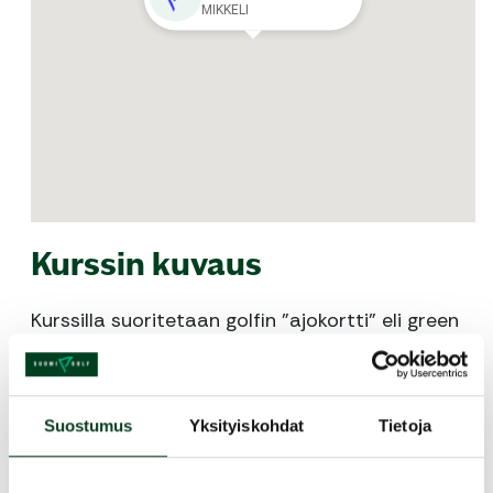
MIKKELI
Kurssin kuvaus
Kurssilla suoritetaan golfin ”ajokortti” eli green
card. Green cardin suorituksessa painotetaan
pelaajan ymmärrystä pelin sujuvuudesta ja
turvallisuudesta sekä kentän kunnosta
Suostumus
Yksityiskohdat
Tietoja
huolehtimisesta (lyöntijälkien korjaaminen).
Sääntöjä ei tarvitse osata täydellisesti vaan