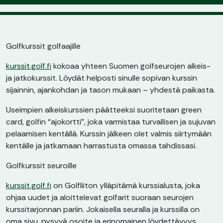
Golfkurssit golfaajille
kurssit.golf.fi
kokoaa yhteen Suomen golfseurojen alkeis-
ja jatkokurssit. Löydät helposti sinulle sopivan kurssin
sijainnin, ajankohdan ja tason mukaan – yhdestä paikasta.
Useimpien alkeiskurssien päätteeksi suoritetaan green
card, golfin “ajokortti”, joka varmistaa turvallisen ja sujuvan
pelaamisen kentällä. Kurssin jälkeen olet valmis siirtymään
kentälle ja jatkamaan harrastusta omassa tahdissasi.
Golfkurssit seuroille
kurssit.golf.fi
on Golfliiton ylläpitämä kurssialusta, joka
ohjaa uudet ja aloittelevat golfarit suoraan seurojen
kurssitarjonnan pariin. Jokaisella seuralla ja kurssilla on
oma sivu, pysyvä osoite ja erinomainen löydettävyys