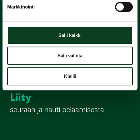
Varaa
Markkinointi
alkeiskurssi
2.
Salli kaikki
Suorita
Salli valinta
Green Card
Kiellä
3.
Liity
seuraan ja nauti pelaamisesta