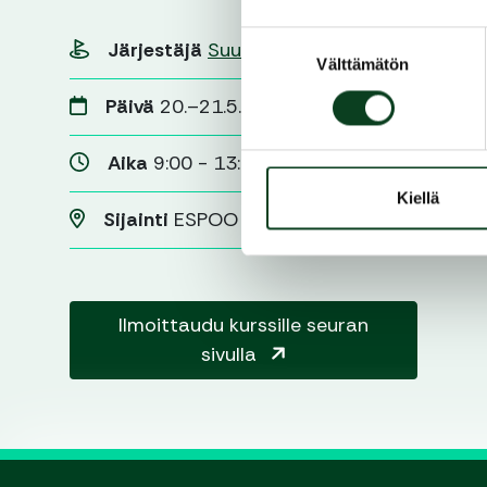
Suostumuksen
Järjestäjä
Suur-Helsingin Golf
Välttämätön
valinta
Päivä
20.–21.5.2023
Aika
9:00 - 13:00
Kiellä
Sijainti
ESPOO
Ilmoittaudu kurssille seuran
sivulla