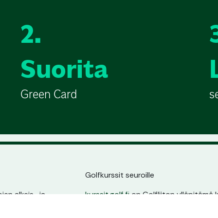
2.
Suorita
Green Card
s
Golfkurssit seuroille
en alkeis- ja
kurssit.golf.fi
on Golfliiton ylläpitämä k
ssin sijainnin,
golfarit suoraan seurojen kurssitarjonna
ta.
oma sivu, pysyvä osoite ja erinomain