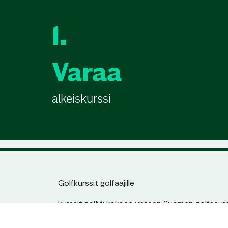
1.
Varaa
alkeiskurssi
Golfkurssit golfaajille
kurssit.golf.fi
kokoaa yhteen Suomen golfseuroj
jatkokurssit. Löydät helposti sinulle sopivan kur
ajankohdan ja tason mukaan – yhdestä paikas