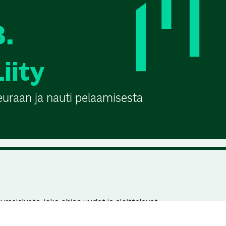
3.
Liity
euraan ja nauti pelaamisesta
urssialusta, joka ohjaa uudet ja aloittelevat
n pariin. Jokaisella seuralla ja kurssilla on
en löydettävyys hakukoneissa.