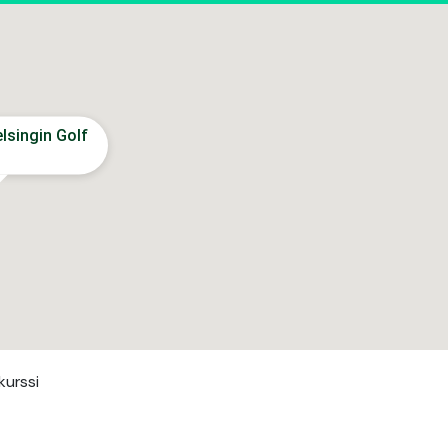
lsingin Golf
kurssi