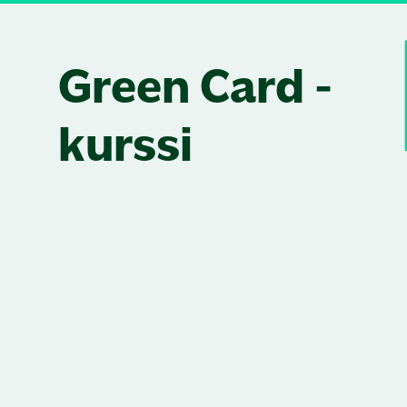
Skip to content
Green Card -
kurssi