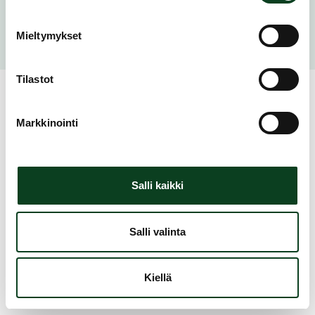
Mieltymykset
Ilmoittaudu kurssille seuran sivulla
Tilastot
Etusivu
Gumböle Golf
Alkeiskurssi
Markkinointi
Salli kaikki
Salli valinta
Kiellä