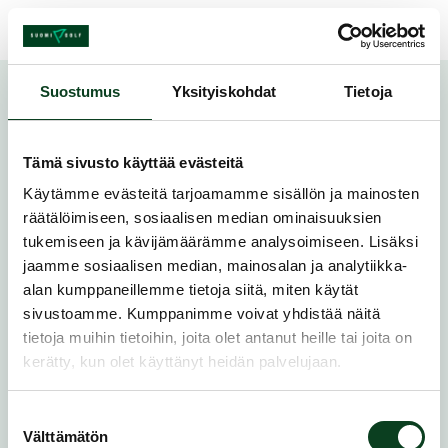
Skip to content
Suostumus
Yksityiskohdat
Tietoja
Alkeiskurssi
Tämä sivusto käyttää evästeitä
Tietoa kurssista
Käytämme evästeitä tarjoamamme sisällön ja mainosten
räätälöimiseen, sosiaalisen median ominaisuuksien
tukemiseen ja kävijämäärämme analysoimiseen. Lisäksi
Järjestäjä
Gumböle Golf
jaamme sosiaalisen median, mainosalan ja analytiikka-
alan kumppaneillemme tietoja siitä, miten käytät
Päivä
8.6.2023
sivustoamme. Kumppanimme voivat yhdistää näitä
tietoja muihin tietoihin, joita olet antanut heille tai joita on
Aika
17:30 - 21:30
kerätty, kun olet käyttänyt heidän palvelujaan.
Sijainti
Espoo
Suostumuksen
Välttämätön
valinta